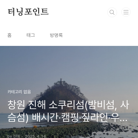
본문 바로가기
터닝포인트
홈
태그
방명록
카테고리 없음
창원 진해 소쿠리섬(밤비섬, 사
슴섬) 배시간·캠핑·짚라인·우도
바닷길·주차정보·물때·배편 전
by 진띠
2025. 4. 14.