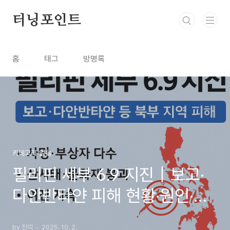
본문 바로가기
터닝포인트
홈
태그
방명록
카테고리 없음
필리핀 세부 6.9 지진｜보고·
다안반타얀 피해 현황·원인·강
진·여진·강도·위치 지도·여행자
by 진띠
2025. 10. 2.