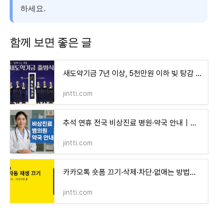
하세요.
함께 보면 좋은 글
새도약기금 7년 이상, 5천만원 이하 빚 탕감 제도｜배드뱅크 장기연체 5000만원 채무탕감·생계형
jintti.com
추석 연휴 전국 비상진료 병원·약국 안내｜공휴일·명절 문 여는 병원·수원시·심야약국·응급
jintti.com
카카오톡 숏폼 끄기·삭제·차단·없애는 방법｜자녀(미성년)·자동 재생 끄기·업데이트 해제
jintti.com