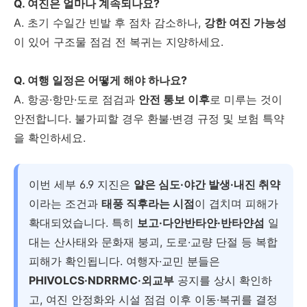
Q. 여진은 얼마나 계속되나요?
A. 초기 수일간 빈발 후 점차 감소하나,
강한 여진 가능성
이 있어 구조물 점검 전 복귀는 지양하세요.
Q. 여행 일정은 어떻게 해야 하나요?
A. 항공·항만·도로 점검과
안전 통보 이후
로 미루는 것이
안전합니다. 불가피할 경우 환불·변경 규정 및 보험 특약
을 확인하세요.
이번 세부 6.9 지진은
얕은 심도·야간 발생·내진 취약
이라는 조건과
태풍 직후라는 시점
이 겹치며 피해가
확대되었습니다. 특히
보고·다안반타얀·반타얀섬
일
대는 산사태와 문화재 붕괴, 도로·교량 단절 등 복합
피해가 확인됩니다. 여행자·교민 분들은
PHIVOLCS·NDRRMC·외교부
공지를 상시 확인하
고, 여진 안정화와 시설 점검 이후 이동·복귀를 결정