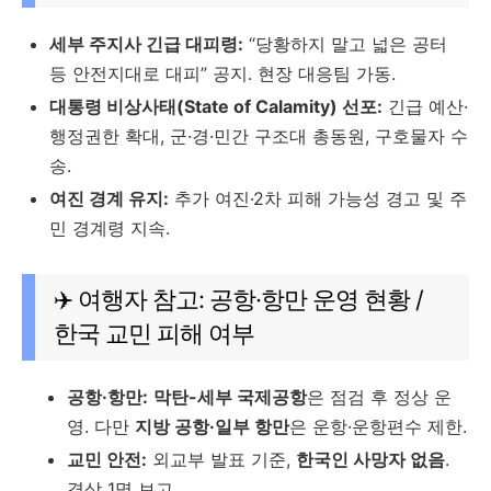
세부 주지사 긴급 대피령:
“당황하지 말고 넓은 공터
등 안전지대로 대피” 공지. 현장 대응팀 가동.
대통령 비상사태(State of Calamity) 선포:
긴급 예산·
행정권한 확대, 군·경·민간 구조대 총동원, 구호물자 수
송.
여진 경계 유지:
추가 여진·2차 피해 가능성 경고 및 주
민 경계령 지속.
✈️ 여행자 참고: 공항·항만 운영 현황 /
한국 교민 피해 여부
공항·항만:
막탄-세부 국제공항
은 점검 후 정상 운
영. 다만
지방 공항·일부 항만
은 운항·운항편수 제한.
교민 안전:
외교부 발표 기준,
한국인 사망자 없음
.
경상 1명 보고.