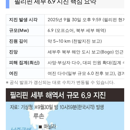
필리핀 세부 6.9 지진 핵심 요약
지진 발생 시각
2025년 9월 30일 오후 9:59 (필리핀 현지, 
규모(Mw)
6.9 (오프쇼어, 북부 세부 해역)
진원 깊이
약 5~10 km (천발지진 보고)
진앙
세부주 북부 해안 도시 보고(Bogo) 인근 해
피해 집계(최신)
사망·부상자 다수, 대피 인원 확대(집계 수
여진
여진 다수(일부 규모 6.0 전후 보고), 경계
※ 공식 발표가 갱신되는 대로 수치가 변동될 수 있습니다.