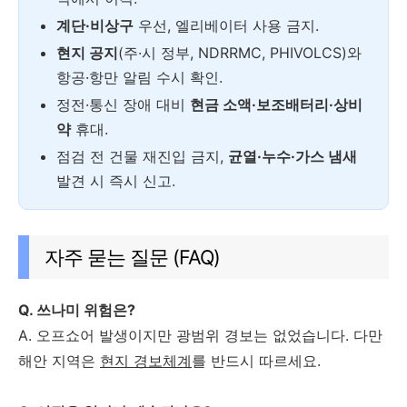
계단·비상구
우선, 엘리베이터 사용 금지.
현지 공지
(주·시 정부, NDRRMC, PHIVOLCS)와
항공·항만 알림 수시 확인.
정전·통신 장애 대비
현금 소액·보조배터리·상비
약
휴대.
점검 전 건물 재진입 금지,
균열·누수·가스 냄새
발견 시 즉시 신고.
자주 묻는 질문 (FAQ)
Q. 쓰나미 위험은?
A. 오프쇼어 발생이지만 광범위 경보는 없었습니다. 다만
해안 지역은
현지 경보체계
를 반드시 따르세요.