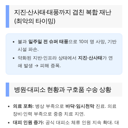
지진·산사태·태풍까지 겹친 복합 재난
(최악의 타이밍)
불과
일주일 전 슈퍼 태풍
으로 10여 명 사망, 기반
시설 파손.
약화된 지반·인프라 상태에서
지진·산사태
가 연
쇄 발생 → 피해 증폭.
병원·대피소 현황과 구호품 수송 상황
의료 포화:
병상 부족으로
바닥·임시천막
진료. 의료
장비·인력 부족으로 중증 치료 지연.
대피 인원 증가:
공식 대피소 체류 인원 지속 확대. 대