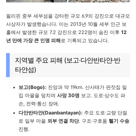
필리핀 중부 세부섬을 강타한 규모 6.9의 강진으로 대규모
사상자가 발생했습니다. 이는 2013년 10월 세부 인근 보
홀에서 발생한 규모 7.2 강진으로 222명이 숨진 이후
12
년 만에 가장 큰 인명 피해
로 기록되고 있습니다.
지역별 주요 피해 (보고·다안반타얀·반
타얀섬)
보고(Bogo):
진앙과 약 19km. 산사태가 판잣집 밀
집 마을을 덮치며
사망 30명
보고. 도로·상수도 파
손, 전력·통신 장애.
다안반타얀(Daanbantayan):
주요 도로·교량 단절
로 일부 마을
외부 연결 차단
. 구조·구호품
헬기 수송
진행.