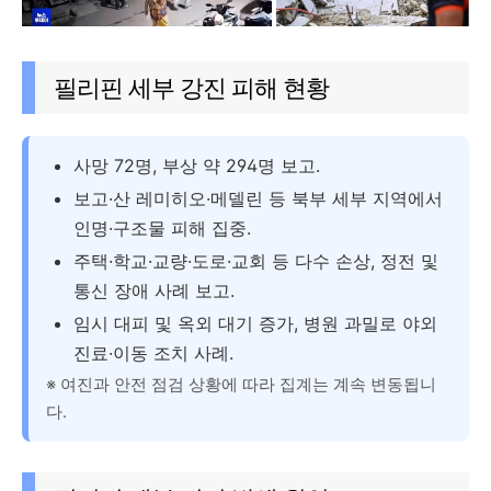
필리핀 세부 강진 피해 현황
사망 72명, 부상 약 294명 보고.
보고·산 레미히오·메델린 등 북부 세부 지역에서
인명·구조물 피해 집중.
주택·학교·교량·도로·교회 등 다수 손상, 정전 및
통신 장애 사례 보고.
임시 대피 및 옥외 대기 증가, 병원 과밀로 야외
진료·이동 조치 사례.
※ 여진과 안전 점검 상황에 따라 집계는 계속 변동됩니
다.