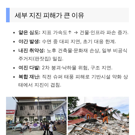
세부 지진 피해가 큰 이유
얕은 심도:
지표 가속도↑ → 건물·인프라 파손 증가.
야간 발생:
수면 중 대피 지연, 초기 대응 한계.
내진 취약성:
노후 건축물·문화재 손상, 일부 비공식
주거지(판잣집) 밀집.
여진 다발:
2차 붕괴·낙하물 위험, 구조 지연.
복합 재난:
직전 슈퍼 태풍 피해로 기반시설 약화 상
태에서 지진이 겹침.