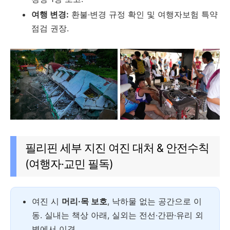
여행 변경:
환불·변경 규정 확인 및 여행자보험 특약
점검 권장.
필리핀 세부 지진 여진 대처 & 안전수칙
(여행자·교민 필독)
여진 시
머리·목 보호
, 낙하물 없는 공간으로 이
동. 실내는 책상 아래, 실외는 전선·간판·유리 외
벽에서 이격.