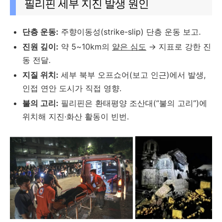
필리핀 세부 지진 발생 원인
단층 운동:
주향이동성(strike-slip) 단층 운동 보고.
진원 깊이:
약 5~10km의
얕은 심도
→ 지표로 강한 진
동 전달.
지질 위치:
세부 북부 오프쇼어(보고 인근)에서 발생,
인접 연안 도시가 직접 영향.
불의 고리:
필리핀은 환태평양 조산대(“불의 고리”)에
위치해 지진·화산 활동이 빈번.