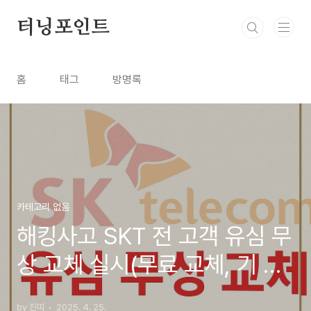
본문 바로가기
터닝포인트
홈
태그
방명록
카테고리 없음
해킹사고 SKT 전 고객 유심 무
상 교체 실시(무료 교체, 기 교
체 고객도 비용 환급, 알뜰폰)
by 진띠
2025. 4. 25.