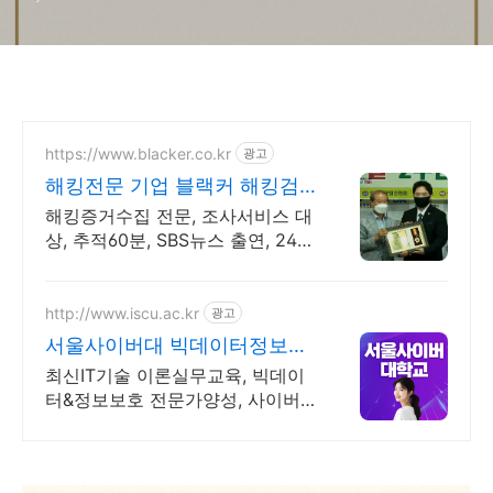
https://www.blacker.co.kr
광고
해킹전문 기업 블랙커 해킹검
사 스파이앱 탐지 전문
해킹증거수집 전문, 조사서비스 대
상, 추적60분, SBS뉴스 출연, 24시
상담
http://www.iscu.ac.kr
광고
서울사이버대 빅데이터정보보
호 2026 가을학기 신편입생
최신IT기술 이론실무교육, 빅데이
터&정보보호 전문가양성, 사이버
대 신입생 수 1위 장학금 지급 1위,
학사 석사 박사 온라인복수학위까
지